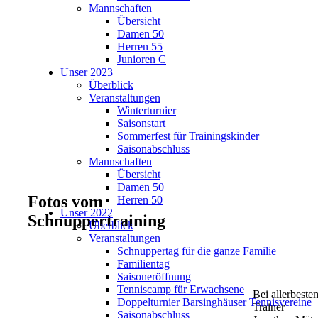
Mannschaften
Übersicht
Damen 50
Herren 55
Junioren C
Unser 2023
Überblick
Veranstaltungen
Winterturnier
Saisonstart
Sommerfest für Trainingskinder
Saisonabschluss
Mannschaften
Übersicht
Damen 50
Fotos vom
Herren 50
Unser 2022
Schnuppertraining
Überblick
Veranstaltungen
Schnuppertag für die ganze Familie
Familientag
Saisoneröffnung
Tenniscamp für Erwachsene
Bei allerbeste
Doppelturnier Barsinghäuser Tennisvereine
Trainer
Saisonabschluss