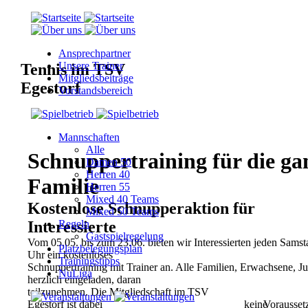
Ansprechpartner
Unsere Trainer
Tennis im TSV
Mitgliedsbeiträge
Egestorf
Vorstandsbereich
Mannschaften
Alle
Schnuppertraining für die ga
Damen 50
Herren 40
Familie
Herren 55
Mixed 40 Teams
Kostenlose Schnupperaktion für
Mixed 50 Teams
Interessierte
Regeln
Gastspielregelung
Vom 05.05. bis zum 23.06. bieten wir Interessierten jeden Sams
Platzbelegungsplan
Uhr ein kostenloses
Trainingstipps
Schnuppertraining mit Trainer an. Alle Familien, Erwachsene, J
NuLiga
herzlich eingeladen, daran
teilzunehmen. Die Mitgliedschaft im TSV
Egestorf ist dabei
keine
Vorausset