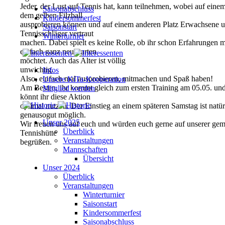
Jeder, der Lust auf Tennis hat, kann teilnehmen, wobei auf eine
Saisonabschluss
dem gelben Filzball
Kindersommerfest
ausprobieren können und auf einem anderen Platz Erwachsene u
Saisonstart
Tennisschläger vertraut
Winterturnier
machen. Dabei spielt es keine Rolle, ob ihr schon Erfahrungen m
einfach ganz neu starten
möchtet. Auch das Alter ist völlig
unwichtig.
Infos
Also, einfach mal ausprobieren, mitmachen und Spaß haben!
Unsere KiTa-Kooperation
Am Besten, ihr kommt gleich zum ersten Training am 05.05. un
Mitglied werden
könnt ihr diese Aktion
optimal nutzen. Der Einstieg an einem späteren Samstag ist natür
genausogut möglich.
Unser 2025
Wir freuen uns auf euch und würden euch gerne auf unserer gemü
Überblick
Tennishütte
Veranstaltungen
begrüßen.
Mannschaften
Übersicht
Unser 2024
Überblick
Veranstaltungen
Winterturnier
Saisonstart
Kindersommerfest
Saisonabschluss