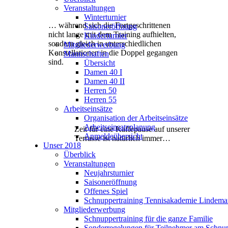
Veranstaltungen
Winterturnier
… während sich die Fortgeschrittenen
Saisoneröffnung
nicht lange
mit dem Training aufhielten,
Kinderturnier
sondern gleich in
unterschiedlichen
Mitgliederwerbung
Konstellationen in die Doppel
gegangen
Mannschaften
sind.
Übersicht
Damen 40 I
Damen 40 II
Herren 50
Herren 55
Arbeitseinsätze
Organisation der Arbeitseinsätze
Arbeitseinsatzplanung
Zeit für eine Kaffepause auf unserer
Anmeldeübersicht
Terrasse ist natürlich immer…
Unser 2018
Überblick
Veranstaltungen
Neujahrsturnier
Saisoneröffnung
Offenes Spiel
Schnuppertraining Tennisakademie Lindem
Mitgliederwerbung
Schnuppertraining für die ganze Familie
Sonderregelungen für Teilnehmer am Schnup