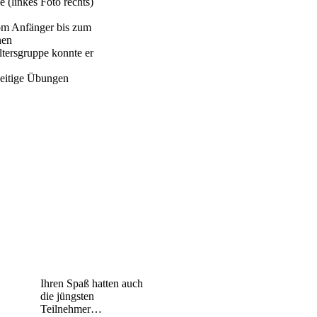
 (linkes Foto rechts)
Vom Anfänger bis zum
nen
ltersgruppe konnte er
seitige Übungen
Ihren Spaß hatten auch
die
jüngsten
Teilnehmer…