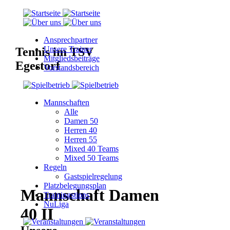
Ansprechpartner
Unsere Trainer
Tennis im TSV
Mitgliedsbeiträge
Egestorf
Vorstandsbereich
Mannschaften
Alle
Damen 50
Herren 40
Herren 55
Mixed 40 Teams
Mixed 50 Teams
Regeln
Gastspielregelung
Platzbelegungsplan
Mannschaft Damen
Trainingstipps
NuLiga
40 II