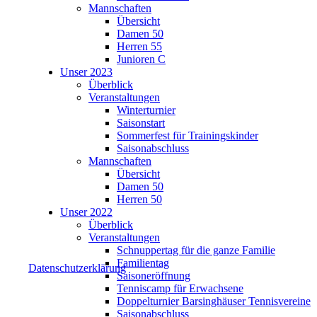
Mannschaften
Übersicht
Damen 50
Herren 55
Junioren C
Unser 2023
Überblick
Veranstaltungen
Winterturnier
Saisonstart
Sommerfest für Trainingskinder
Saisonabschluss
Mannschaften
Übersicht
Damen 50
Herren 50
Unser 2022
Überblick
Veranstaltungen
Schnuppertag für die ganze Familie
Familientag
Datenschutzerklärung
Saisoneröffnung
Tenniscamp für Erwachsene
Doppelturnier Barsinghäuser Tennisvereine
Saisonabschluss