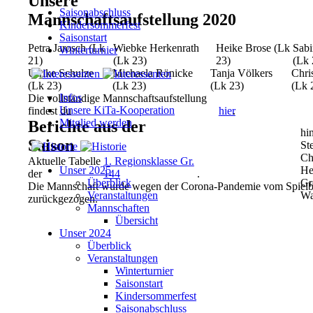
Unsere
Saisonabschluss
Mannschaftsaufstellung 2020
Kindersommerfest
Saisonstart
Petra Jarosch (Lk
Wiebke Herkenrath
Heike Brose (Lk
Sabi
Winterturnier
21)
(Lk 23)
23)
(Lk 
Ulrike Schulze
Michaela Rönicke
Tanja Völkers
Chri
(Lk 23)
(Lk 23)
(Lk 23)
(Lk 
Infos
Die vollständige Mannschaftsaufstellung
Unsere KiTa-Kooperation
findest du
hier
.
Mitglied werden
Berichte aus der
hi
Saison
St
Ch
Aktuelle Tabelle
1. Regionsklasse Gr.
Unser 2025
He
der
144
.
Überblick
Gr
Die Mannschaft wurde wegen der Corona-Pandemie vom Spielb
Veranstaltungen
Wa
zurückgezogen.
Mannschaften
Übersicht
Unser 2024
Überblick
Veranstaltungen
Winterturnier
Saisonstart
Kindersommerfest
Saisonabschluss