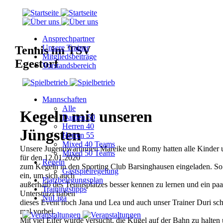
Ansprechpartner
Unsere Trainer
Tennis im TSV
Mitgliedsbeiträge
Egestorf
Vorstandsbereich
Mannschaften
Alle
Kegeln mit unseren
Damen 50
Herren 40
Jüngsten
Herren 55
Mixed 40 Teams
Unsere Jugendwartinnen Mareike und Romy hatten alle Kinder u
Mixed 50 Teams
für den 12.01.2020
Regeln
zum Kegeln in den Sporting Club Barsinghausen eingeladen. So 
Gastspielregelung
ein, um sich auch
Platzbelegungsplan
außerhalb des Tennisplatzes besser kennen zu lernen und ein pa
Trainingstipps
Unterstützt haben
NuLiga
dieses Event noch Jana und Lea und auch unser Trainer Duri sc
mal vorbei.
Mit viel Eifer wurde versucht, die Kugel auf der Bahn zu halten