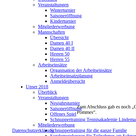
Veranstaltungen
Winterturnier
Saisoneröffnung
Kinderturnier
Mitgliederwerbung
Mannschaften
Übersicht
Damen 40 I
Damen 40 II
Herren 50
Herren 55
Arbeitseinsätze
Organisation der Arbeitseinsätze
Arbeitseinsatzplanung
Anmeldeübersicht
Unser 2018
Überblick
Veranstaltungen
Neujahrsturnier
Zum Abschluss gab es noch „
Saisoneröffnung
Pommes“.
Offenes Spiel
Schnuppertraining Tennisakademie Lindem
Mitgliederwerbung
Datenschutzerklärung
Schnuppertraining für die ganze Familie
Sonderregelungen für Teilnehmer am Schnup