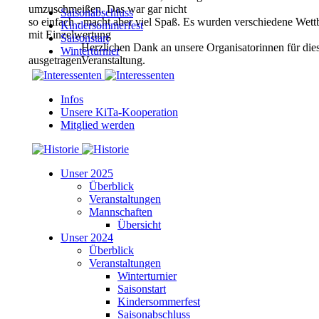
umzuschmeißen. Das war gar nicht
Saisonabschluss
so einfach - macht aber viel Spaß. Es wurden verschiedene Wet
Kindersommerfest
mit Einzelwertung
Saisonstart
Herzlichen Dank an unsere Organisatorinnen für die
Winterturnier
ausgetragen.
Veranstaltung.
Infos
Unsere KiTa-Kooperation
Mitglied werden
Unser 2025
Überblick
Veranstaltungen
Mannschaften
Übersicht
Unser 2024
Überblick
Veranstaltungen
Winterturnier
Saisonstart
Kindersommerfest
Saisonabschluss