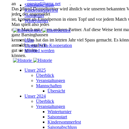
an
egestorf@gmx.net
.
Saisonabschluss
Das Mixed-Doppelturnier wird ähnlich wie unseren bekannten Vere
Kindersommerfest
jeder, der angemeldet
Saisonstart
ist, kommt als Einzelperson in einen Topf und vor jedem Matc
Winterturnier
Man spielt also jedes
neue Match mit einem anderen Partner. Auf diese Weise lernt man
ganz Barsinghausen
kennen. Uns hat das im letzten Jahr viel Spass gemacht. Es könn
Infos
anmelden, egal wie
Unsere KiTa-Kooperation
gut sie spielen
Mitglied werden
können.
Unser 2025
Überblick
Veranstaltungen
Mannschaften
Übersicht
Unser 2024
Überblick
Veranstaltungen
Winterturnier
Saisonstart
Kindersommerfest
Saisonabschluss