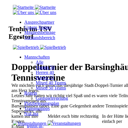
Ansprechpartner
Unsere Trainer
Tennis im TSV
Mitgliedsbeiträge
Egestorf
Vorstandsbereich
Mannschaften
Alle
Doppelturnier der Barsinghä
Damen 50
Herren 40
Tennisvereine
Herren 55
Mixed 40 Teams
Wir möchten euch gerne das diesjährige Stadt-Doppel-Turnier al
Mixed 50 Teams
ans Herz legen.
Regeln
Letztes Jahr hatten wir richtig viel Spaß und es waren viele Tei
Gastspielregelung
Tennisvereinen aus
Platzbelegungsplan
Barsinghausen dabei. Eine gute Gelegenheit andere Tennisspiel
Trainingstipps
Superspieler, alle
NuLiga
kamen auf ihre
Meldet euch bitte rechtzeitig
In der Hütte l
Kosten.
an!
einfach per
E-Mail
tennis-in-