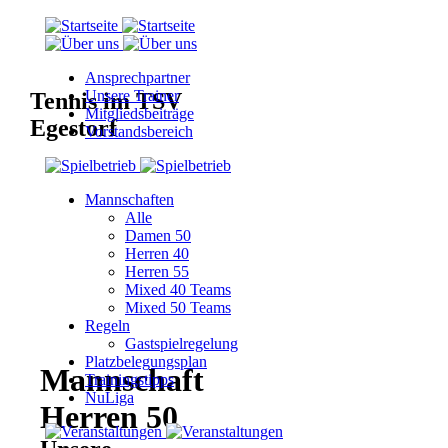
Ansprechpartner
Unsere Trainer
Tennis im TSV
Mitgliedsbeiträge
Egestorf
Vorstandsbereich
Mannschaften
Alle
Damen 50
Herren 40
Herren 55
Mixed 40 Teams
Mixed 50 Teams
Regeln
Gastspielregelung
Platzbelegungsplan
Mannschaft
Trainingstipps
NuLiga
Herren 50