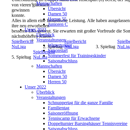
Mannschaften
von vieren glücklich
Übersicht
gewinnen
Damen 50
konnte.
Herren 55
Alles in allem eine fantastische Leistung. Alle haben ausgelassen
Junioren C
ihre neu erworbenen
Unser 2023
besseren LKs gefreut. Sie erwarten mit großer Vorfreude die So
Überblick
nächsthöheren Klasse.
Veranstaltungen
Spielbericht
Spielbericht
Spielbe
Winterturnier
NuLiga
2. Spieltag
NuLiga
3. Spieltag
NuLig
Saisonstart
Spielbericht
Sommerfest für Trainingskinder
5. Spieltag
NuLiga
Saisonabschluss
Mannschaften
Übersicht
Damen 50
Herren 50
Unser 2022
Überblick
Veranstaltungen
Schnuppertag für die ganze Familie
Familientag
Saisoneröffnung
Tenniscamp für Erwachsene
Doppelturnier Barsinghäuser Tennisvereine
Saisonabschluss