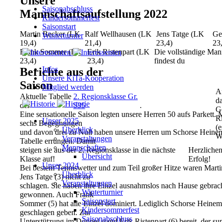
Unsere
Saisonabschluss
Mannschaftsaufstellung 2022
Kindersommerfest
Saisonstart
Martin Becker (LK
Ralf Wellhausen (LK
Jens Tatge (LK
Ge
Winterturnier
19,4)
21,4)
23,4)
23
Frank Sommer (LK
Erik Ristenpart (LK
Die vollständige Man
23,4)
23,4)
findest du
Infos
Berichte aus der
Unsere KiTa-Kooperation
Saison
Mitglied werden
A
Aktuelle Tabelle
2. Regionsklasse Gr.
d
der
535
.
G
Eine sensationelle Saison legten unsere Herren 50 aufs Parkett
Ri
Unser 2025
sechs Begegnungen
(e
Überblick
und davon drei zu Null haben unsere Herren um Schorse Heinema
W
Veranstaltungen
Tabelle errungen. Damit
Mannschaften
steigen sie aus der 2. Regionsklasse in die nächste
Herzliche
Übersicht
Klasse auf!
Erfolg!
Unser 2024
Bei bestem Tenniswetter und zum Teil großer Hitze waren Marti
Überblick
Jens Tatge (3) nicht zu
Veranstaltungen
schlagen. Sie haben ihre Einzel ausnahmslos nach Hause gebrac
Winterturnier
gewonnen. Auch Frank
Saisonstart
Sommer (5) hat alle Einzel dominiert. Lediglich Schorse Heinem
Kindersommerfest
geschlagen geben. Zur
Saisonabschluss
Unterstützung im Doppel stand Erik Ristenpart (6) bereit, der s