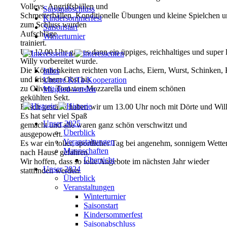
Volleys, Angriffsbällen und
Saisonabschluss
Schmetterbällen. Konditionelle Übungen und kleine Spielchen 
Kindersommerfest
zum Schluss wurden
Saisonstart
Aufschläge
Winterturnier
trainiert.
Um 12.00 Uhr gab es dann ein üppiges, reichhaltiges und super
Willy vorbereitet wurde.
Die Köstlichkeiten reichten von Lachs, Eiern, Wurst, Schinken,
Infos
und frischem Obst bis
Unsere KiTa-Kooperation
zu Oliven, Tomaten-Mozzarella und einem schönen
Mitglied werden
gekühlten Sekt.
Frisch gestärkt haben wir um 13.00 Uhr noch mit Dörte und Will
Es hat sehr viel Spaß
Unser 2025
gemacht und alle waren ganz schön verschwitzt und
Überblick
ausgepowert.
Veranstaltungen
Es war ein toller, sportlicher Tag bei angenehm, sonnigem Wette
Mannschaften
nach Hause gefahren.
Übersicht
Wir hoffen, dass so tolle Angebote im nächsten Jahr wieder
Unser 2024
stattfinden werden.
Überblick
Veranstaltungen
Winterturnier
Saisonstart
Kindersommerfest
Saisonabschluss