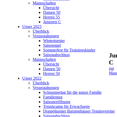
Mannschaften
Übersicht
Damen 50
Herren 55
Junioren C
Unser 2023
Überblick
Veranstaltungen
Winterturnier
Saisonstart
Sommerfest für Trainingskinder
Ju
Saisonabschluss
Mannschaften
C
Übersicht
zur
Damen 50
Mann
Herren 50
Unser 2022
Überblick
Veranstaltungen
Schnuppertag für die ganze Familie
Familientag
Saisoneröffnung
Tenniscamp für Erwachsene
Doppelturnier Barsinghäuser Tennisvereine
Saisonabschluss