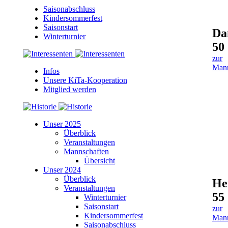
Saisonabschluss
Kindersommerfest
Saisonstart
Da
Winterturnier
50
zur
Mann
Infos
Unsere KiTa-Kooperation
Mitglied werden
Unser 2025
Überblick
Veranstaltungen
Mannschaften
Übersicht
Unser 2024
Überblick
He
Veranstaltungen
55
Winterturnier
Saisonstart
zur
Kindersommerfest
Mann
Saisonabschluss