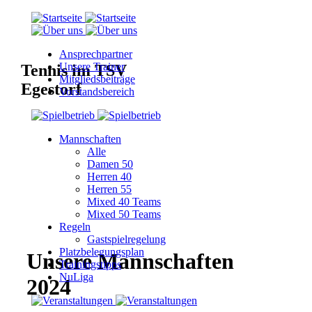
Ansprechpartner
Unsere Trainer
Tennis im TSV
Mitgliedsbeiträge
Egestorf
Vorstandsbereich
Mannschaften
Alle
Damen 50
Herren 40
Herren 55
Mixed 40 Teams
Mixed 50 Teams
Regeln
Gastspielregelung
Platzbelegungsplan
Unsere Mannschaften
Trainingstipps
NuLiga
2024